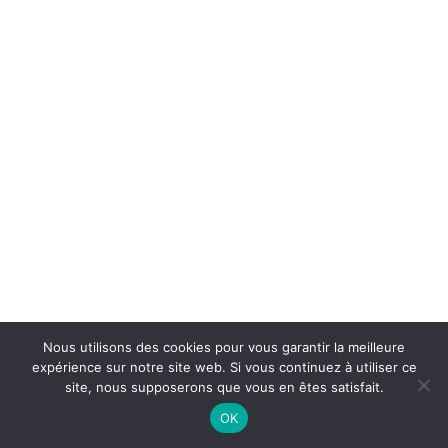
L’Équipement de Fermentation
9 Questions
Comment Choisir sa Levure :
Comment Choisir sa Levure
10 Questions
Logiciels de Brassage de Bière
L’Importance de la
Connaissance des Styles de
Bière
BJCP et les Styles de Bière
Nous utilisons des cookies pour vous garantir la meilleure
expérience sur notre site web. Si vous continuez à utiliser ce
10 Questions
site, nous supposerons que vous en êtes satisfait.
OK
Conclusion
Préc.
Suivant